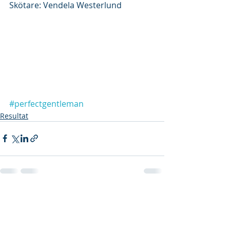
Skötare: Vendela Westerlund
#perfectgentleman
Resultat
Senaste inlägg
Visa alla