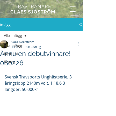
TRAVTRÄNARE
CLAES SJÖSTRÖM
Inlägg
Alla inlägg
Sara Norrström
Alla inlägg
14 feb.
1 min läsning
Ännu en debutvinnare!
Resultat
080226
Boxnytt
Svensk Travsports Unghästserie, 3 
åringslopp 2140m volt, 1.18.6 3 
längder, 50 000kr