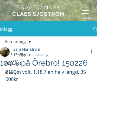
TRAVTRÄNARE
CLAES SJÖSTRÖM
Inlägg
Alla inlägg
Sara Norrström
Alla inlägg
1 mars
1 min läsning
100% på Örebro! 150226
Resultat
2100m volt, 1.18.7 en halv längd, 35 
Boxnytt
000kr