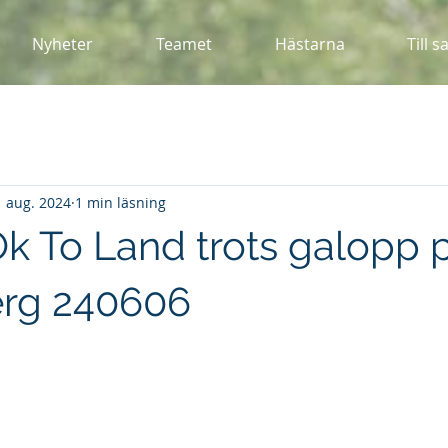
Nyheter
Teamet
Hästarna
Till s
1 aug. 2024
1 min läsning
Ok To Land trots galopp 
erg 240606