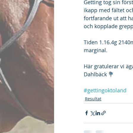
Getting tog sin förs
ikapp med fältet oc
fortfarande ut att h
och kopplade greppe
Tiden 1.16.4g 2140m
marginal.
Här gratulerar vi ä
Dahlbäck 💐
#gettingoktoland
Resultat