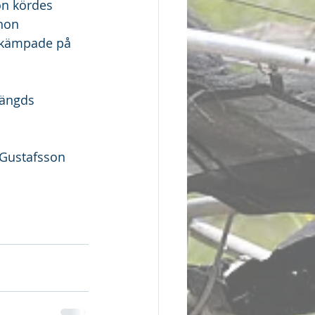
on kördes 
hon 
g kämpade på 
längds 
 Gustafsson 