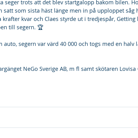
ta seger trots att det blev startgalopp bakom bilen. H
h satt som sista häst länge men in på upploppet såg 
a krafter kvar och Claes styrde ut i tredjespår, Gettin
n till segern. 🏆
 auto, segern var värd 40 000 och togs med en halv 
gargänget NeGo Sverige AB, m fl samt skötaren Lovisa