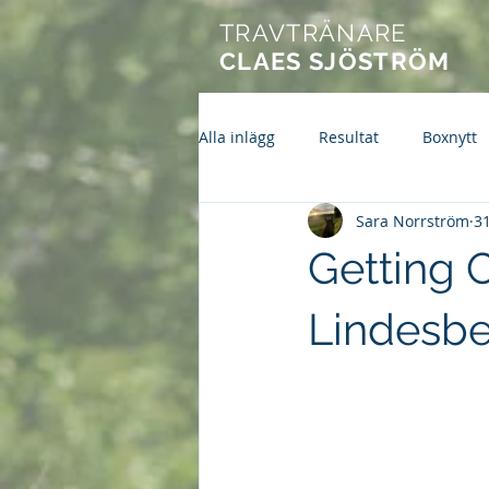
TRAVTRÄNARE
CLAES SJÖSTRÖM
Alla inlägg
Resultat
Boxnytt
Sara Norrström
3
Getting 
Lindesb