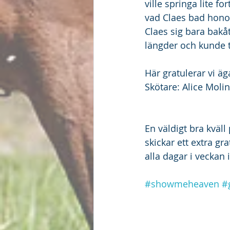
ville springa lite for
vad Claes bad honom
Claes sig bara bak
längder och kunde t
Här gratulerar vi ä
Skötare: Alice Molin
En väldigt bra kväll
skickar ett extra g
alla dagar i veckan i
#showmeheaven
#