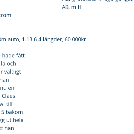
AB, m fl
tröm 
m auto, 1.13.6 4 längder, 60 000kr
hade fått 
ila och 
r väldigt 
 han 
nnu en 
 Claes 
 till 
r 5 bakom 
gg ut hela 
t han 