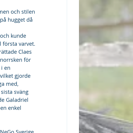
men och stilen 
 på hugget då 
 
 och kunde 
första varvet. 
rättade Claes 
 norrsken för 
 i en 
ilket gjorde 
nga med, 
 sista sväng 
e Galadriel 
 en enkel 
 NeGo Sverige 