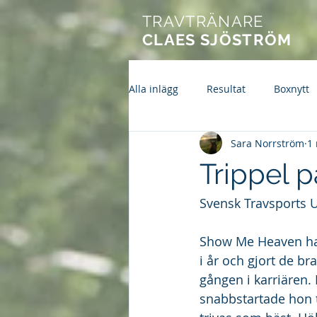
TRAVTRÄNARE
CLAES SJÖSTRÖM
Alla inlägg
Resultat
Boxnytt
Sara Norrström
1
Trippel p
Svensk Travsports U
Show Me Heaven har s
i år och gjort de bra
gången i karriären.
snabbstartade hon t