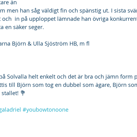
tare än 
 men han såg väldigt fin och spänstig ut. I sista svä
åt och  in på upploppet lämnade han övriga konkurren
a en säker seger. 
garna Björn & Ulla Sjöström HB, m fl
 på Solvalla helt enkelt och det är bra och jämn form p
rattis till Björn som tog en dubbel som ägare, Björn s
 stallet! 💐
galadriel
#youbowtonoone