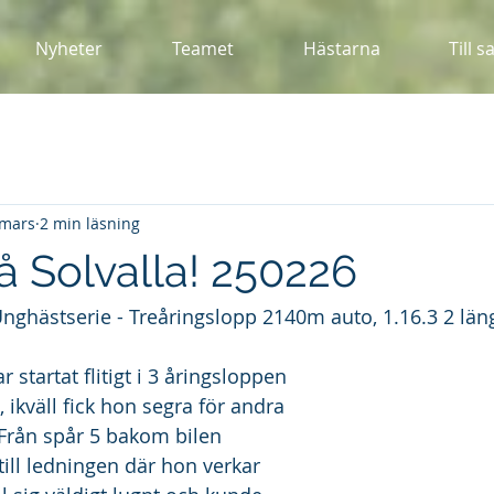
Nyheter
Teamet
Hästarna
Till s
 mars
2 min läsning
å Solvalla! 250226
nghästserie - Treåringslopp 2140m auto, 1.16.3 2 län
tartat flitigt i 3 åringsloppen 
, ikväll fick hon segra för andra 
 Från spår 5 bakom bilen 
ill ledningen där hon verkar 