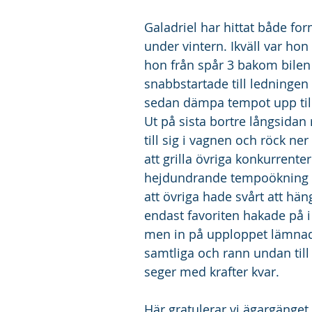
Galadriel har hittat både for
under vintern. Ikväll var hon
hon från spår 3 bakom bilen
snabbstartade till ledningen
sedan dämpa tempot upp till 
Ut på sista bortre långsidan 
till sig i vagnen och röck ner
att grilla övriga konkurrenter
hejdundrande tempoökning v
att övriga hade svårt att hä
endast favoriten hakade på i
men in på upploppet lämnad
samtliga och rann undan till
seger med krafter kvar.
Här gratulerar vi ägargänget