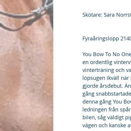
Skötare: Sara Norrs
Fyraåringslopp 2140
You Bow To No One 
en ordentlig vinterv
vinterträning och va
löpsugen ikväll när
gjorde årsdebut. Ä
gång snabbstartade
denna gång You Bow 
ledningen från spå
bilen, såg väldigt pi
vägen och kanske at