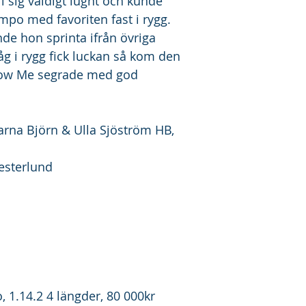
l sig väldigt lugnt och kunde 
po med favoriten fast i rygg. 
de hon sprinta ifrån övriga 
 i rygg fick luckan så kom den 
how Me segrade med god 
garna Björn & Ulla Sjöström HB, 
esterlund 
 1.14.2 4 längder, 80 000kr