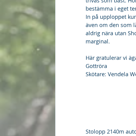
trivas som bäst. Höl
bestämma i eget tem
In på upploppet kun
även om den som låg
aldrig nära utan S
marginal. 
Här gratulerar vi ä
Gottröra 
Skötare: Vendela W
Stolopp 2140m auto,