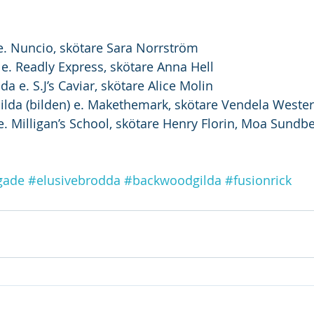
 e. Nuncio, skötare Sara Norrström 
 e. Readly Express, skötare Anna Hell
da e. S.J’s Caviar, skötare Alice Molin
ilda (bilden) e. Makethemark, skötare Vendela Weste
e. Milligan’s School, skötare Henry Florin, Moa Sundbe
igade
#elusivebrodda
#backwoodgilda
#fusionrick