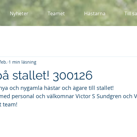
Nyheter
Teamet
Hästarna
Till s
feb.
1 min läsning
 på stallet! 300126
ya och nygamla hästar och ägare till stallet!
å med personal och välkomnar Victor S Sundgren och 
t team!