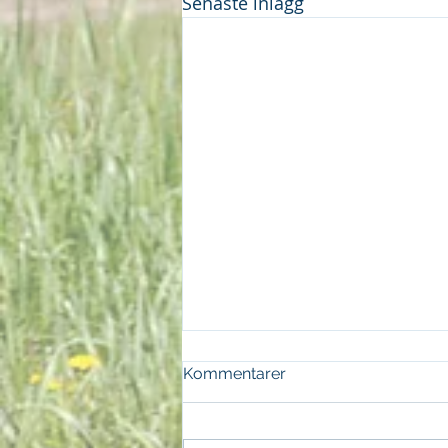
Senaste inlägg
Boxnytt 231106
Kommentarer
F.B.I och Lejo har lämnat
gården. Gold From Heaven och