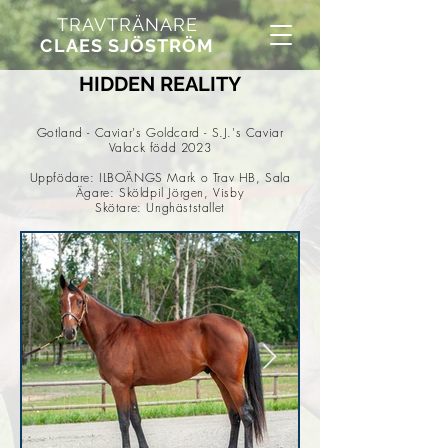
TRAVTRÄNARE
CLAES SJÖSTRÖM
HIDDEN REALITY
Gotland - Caviar's Goldcard - S.J.'s Caviar
Valack född 2023
Uppfödare: ILBOÄNGS Mark o Trav HB, Sala
Ägare: Sköldpil Jörgen, Visby
Skötare: Unghäststallet