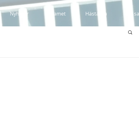
Nyheter
Teamet
Hästarna
Till s