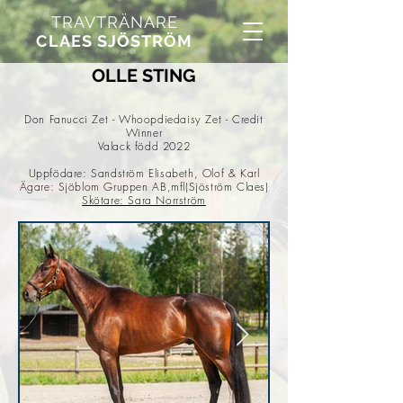
TRAVTRÄNARE
CLAES SJÖSTRÖM
OLLE STING
Don Fanucci Zet - Whoopdiedaisy Zet - Credit
Winner
Valack född 2022
Uppfödare: Sandström Elisabeth, Olof & Karl
Ägare: Sjöblom Gruppen AB,mfl(Sjöström Claes)
Skötare: Sara Norrström