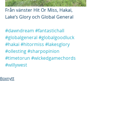
Från vänster Hit Or Miss, Hakai, 
Lake’s Glory och Global General 
#dawndream
#fantastichall
#globalgeneral
#globalgoodluck
#hakai
#hitormiss
#lakesglory
#ollesting
#sharpopinion
#timetorun
#wickedgamechords
#willywest
Boxnytt
Senaste inlägg
Visa alla