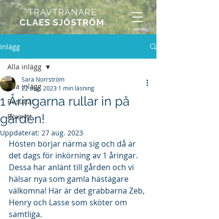
TRAVTRÄNARE
CLAES SJÖSTRÖM
Inlägg
Alla inlägg
Sara Norrström
Alla inlägg
22 aug. 2023
1 min läsning
1 Åringarna rullar in på
Resultat
gården!
Boxnytt
Uppdaterat:
27 aug. 2023
Hösten börjar närma sig och då är 
det dags för inkörning av 1 åringar. 
Dessa har anlänt till gården och vi 
hälsar nya som gamla hästägare 
välkomna! Här är det grabbarna Zeb, 
Henry och Lasse som sköter om 
samtliga.