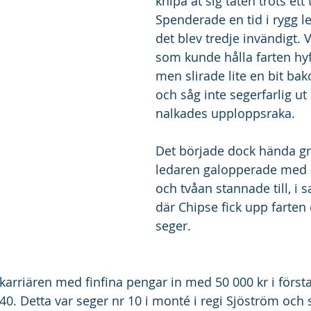
knipa åt sig täten trots ett
Spenderade en tid i rygg l
det blev tredje invändigt. V
som kunde hålla farten hyfs
men slirade lite en bit ba
och såg inte segerfarlig ut 
nalkades upploppsraka. 
Det började dock hända gr
ledaren galopperade med s
och tvåan stannade till, i
där Chipse fick upp farten o
seger. 
arriären med finfina pengar in med 50 000 kr i förstap
40. Detta var seger nr 10 i monté i regi Sjöström och 