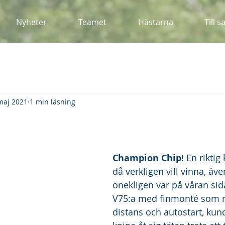
Nyheter
Teamet
Hästarna
Till s
maj 2021
1 min läsning
Champion Chip
! En riktig
då verkligen vill vinna, äv
onekligen var på våran sid
V75:a med finmonté som r
distans och autostart, kun