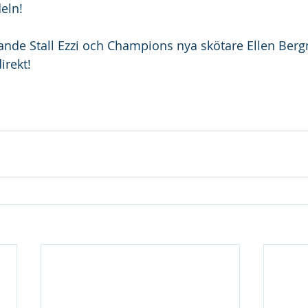
deln!
gande Stall Ezzi och Champions nya skötare Ellen Be
irekt!