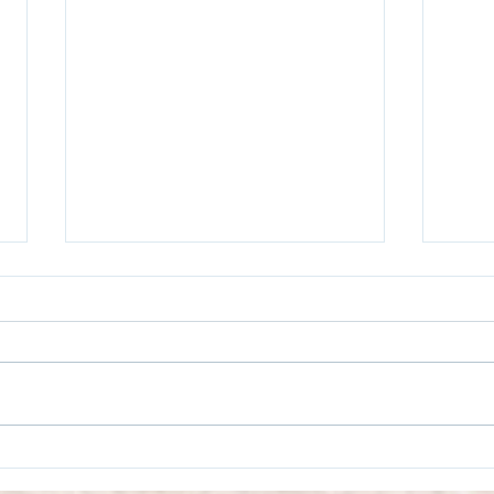
Lagerkrans på Umåker
Förs
020526
240