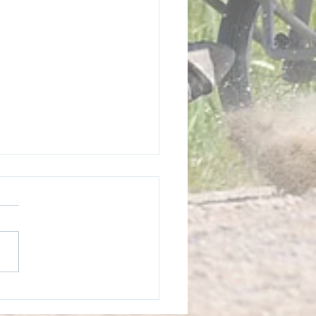
öksseger på Åby
426