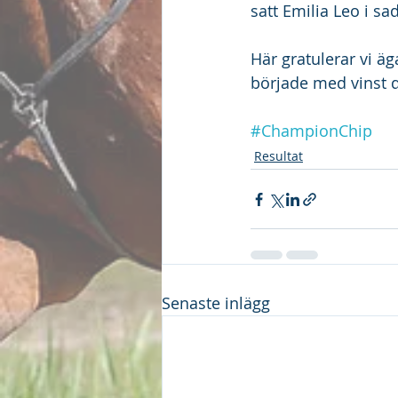
satt Emilia Leo i sa
Här gratulerar vi ä
började med vinst d
#ChampionChip
Resultat
Senaste inlägg