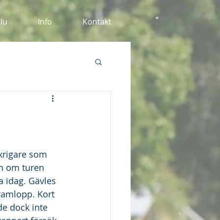
alu
Info
Kontakt
 krigare som 
en om turen 
a idag. Gävles 
amlopp. Kort 
de dock inte 