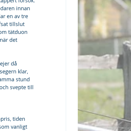
 tappert försök. 
edaren innan 
ar en av tre 
at tillslut 
kom tätduon 
när det 
ejer då 
egern klar, 
 samma stund 
ch svepte till 
ris, tiden 
som vanligt 