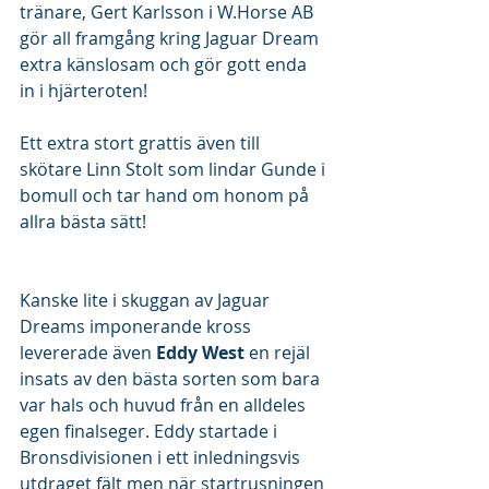
tränare, Gert Karlsson i W.Horse AB 
gör all framgång kring Jaguar Dream 
extra känslosam och gör gott enda 
in i hjärteroten! 
Ett extra stort grattis även till 
skötare Linn Stolt som lindar Gunde i 
bomull och tar hand om honom på 
allra bästa sätt!
Kanske lite i skuggan av Jaguar 
Dreams imponerande kross 
levererade även 
Eddy West
 en rejäl 
insats av den bästa sorten som bara 
var hals och huvud från en alldeles 
egen finalseger. Eddy startade i 
Bronsdivisionen i ett inledningsvis 
utdraget fält men när startrusningen 