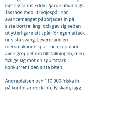
lagt sig fanns Eddy i fjärde utvändigt. 
Tassade med i tredjespår när 
avancemanget påbörjades in på 
sista bortre lång, och gav sig sedan 
ut ytterligare ett spår för egen attack 
ur sista sväng. Levererade en 
mersmakande spurt och kopplade 
även greppet om tillställningen, men 
fick ge sig mot en spurtstark 
konkurrent den sista biten.
Andraplatsen och 110 000 friska in 
på kontot är dock inte fy skam, lägg 
där till ett riktigt läckert rekord om 
1.11,8a/2140. En femstjärnig insats 
helt enkelt.
#EddyWest
#JaguarDream