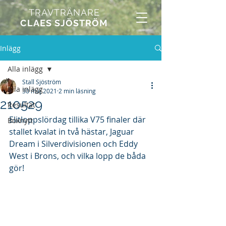
TRAVTRÄNARE
CLAES SJÖSTRÖM
Inlägg
Alla inlägg
Stall Sjöström
Alla inlägg
30 maj 2021
2 min läsning
210529
Resultat
Elitloppslördag tillika V75 finaler där 
Boxnytt
stallet kvalat in två hästar, Jaguar 
Dream i Silverdivisionen och Eddy 
West i Brons, och vilka lopp de båda 
gör!