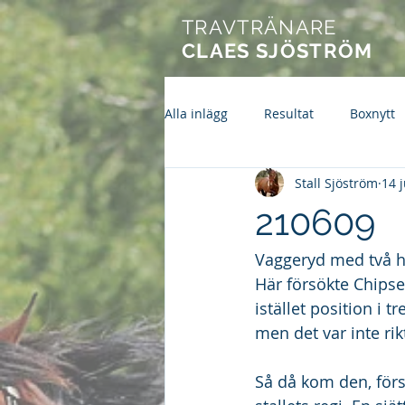
TRAVTRÄNARE
CLAES SJÖSTRÖM
Alla inlägg
Resultat
Boxnytt
Stall Sjöström
14 
210609
Vaggeryd med två häs
Här försökte Chipse
istället position i t
men det var inte ri
Så då kom den, först