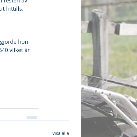
h resten av 
 hittills.
 gjorde hon 
640 vilket är 
Visa alla