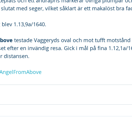
ätteplats och ett andrapris markerar övriga plumpar oc
lutat med seger, vilket såklart är ett makalöst bra facit
 blev 1.13,9a/1640.
Above
 testade Vaggeryds oval och mot tufft motstånd
iset efter en invändig resa. Gick i mål på fina 1.12,1a/1
er distansen.
AngelFromAbove