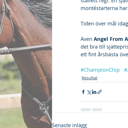
stallets regi. En sj
montéstarterna har s
Tiden över mål idag
Även 
Angel From 
det bra till sjättepr
ett fint årsbästa öv
#ChampionChip
#
Resultat
Senaste inlägg