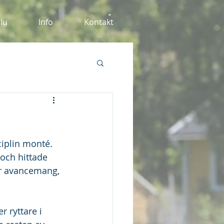
alu
Info
Kontakt
sciplin monté. 
 och hittade 
för avancemang, 
 ryttare i 