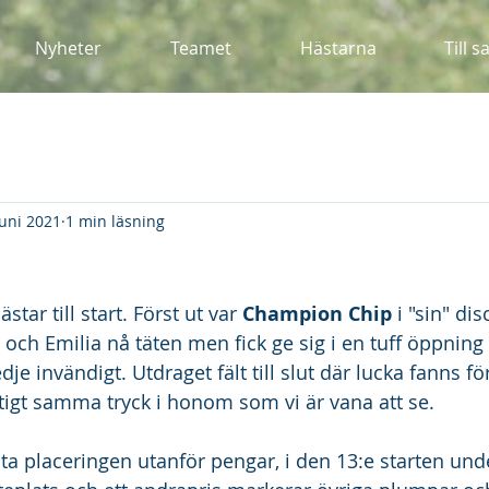
Nyheter
Teamet
Hästarna
Till s
juni 2021
1 min läsning
tar till start. Först ut var 
Champion Chip
 i "sin" di
 och Emilia nå täten men fick ge sig i en tuff öppning
redje invändigt. Utdraget fält till slut där lucka fanns 
ktigt samma tryck i honom som vi är vana att se. 
a placeringen utanför pengar, i den 13:e starten under