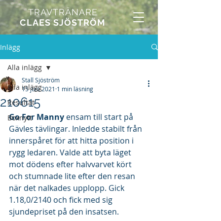
TRAVTRÄNARE
CLAES SJÖSTRÖM
Inlägg
Alla inlägg
Stall Sjöström
Alla inlägg
15 juni 2021
1 min läsning
210615
Resultat
Go For Manny
 ensam till start på 
Boxnytt
Gävles tävlingar. Inledde stabilt från 
innerspåret för att hitta position i 
rygg ledaren. Valde att byta läget 
mot dödens efter halvvarvet kört 
och stumnade lite efter den resan 
när det nalkades upplopp. Gick 
1.18,0/2140 och fick med sig 
sjundepriset på den insatsen.