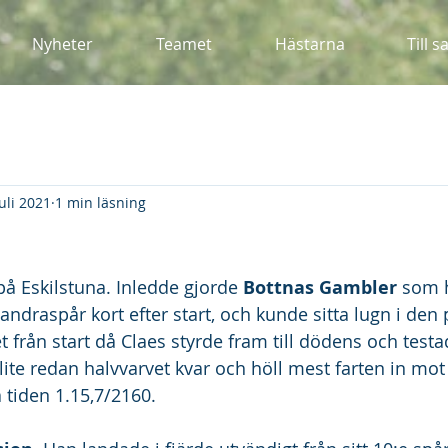
Nyheter
Teamet
Hästarna
Till s
uli 2021
1 min läsning
 på Eskilstuna. Inledde gjorde 
Bottnas Gambler
 som h
andraspår kort efter start, och kunde sitta lugn i den 
et från start då Claes styrde fram till dödens och test
ite redan halvvarvet kvar och höll mest farten in mot
 tiden 1.15,7/2160.