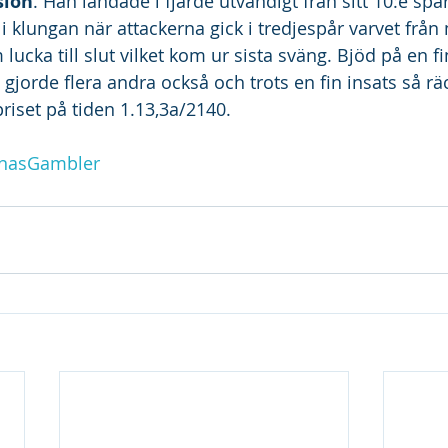
sion
. Han landade i fjärde utvändigt från sitt 10:e sp
i klungan när attackerna gick i tredjespår varvet från
 lucka till slut vilket kom ur sista sväng. Bjöd på en fi
jorde flera andra också och trots en fin insats så räc
epriset på tiden 1.13,3a/2140.
nasGambler