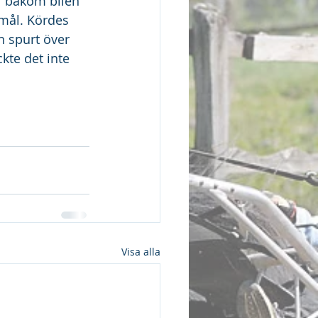
år bakom bilen 
 mål. Kördes 
n spurt över 
kte det inte 
Visa alla