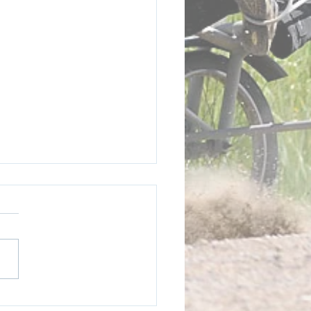
öksseger på Åby