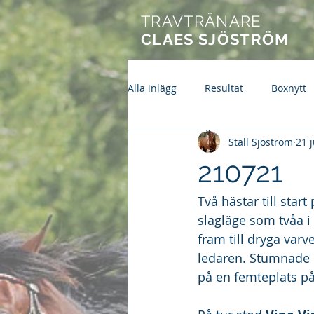
TRAVTRÄNARE
CLAES SJÖSTRÖM
Alla inlägg
Resultat
Boxnytt
Stall Sjöström
21 j
210721
Två hästar till start
slagläge som tvåa i 
fram till dryga varv
ledaren. Stumnade l
på en femteplats på