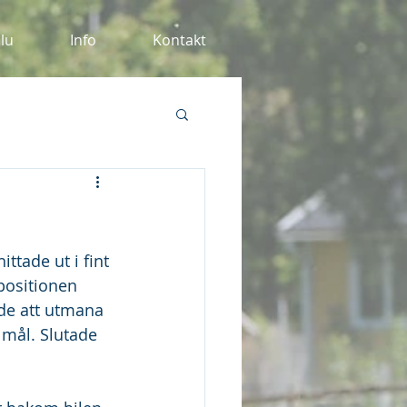
alu
Info
Kontakt
ittade ut i fint 
positionen 
ade att utmana 
 mål. Slutade 