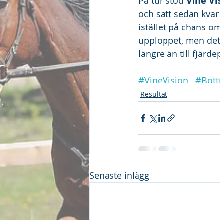
På tur stod
 Vine Vi
och satt sedan kvar 
istället på chans om
upploppet, men det g
längre än till fjärd
#VineVision
#Bott
Resultat
Senaste inlägg