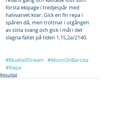
första ekipage i tredjespår med 
halvvarvet kvar. Gick en fin repa i 
spåren då, men tröttnar i utgången 
av sista sväng och gick i mål i det 
slagna fältet på tiden 1.15,2a/2140.
#BluebellDream
#MoonOnBaroda
#Illapa
Resultat
Senaste inlägg
Visa alla