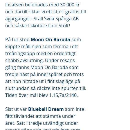
Insatsen belönades med 30 000 kr 
och därtill riktar vi ett stort grattis till 
ägargänget i Stall Svea Spånga AB 
och såklart skötare Linn Stolt!
På tur stod 
Moon On Baroda
 som 
klippte mållinjen som femma i ett 
treåringslopp med en ordentligt 
snabb avslutning. Under resans 
gång fanns Moon On Baroda som 
tredje häst på innerspåret och trots 
att hon hittade ut i fint slagläge på 
slutrundan så räckte inte spurten till. 
Tiden över mål blev 1.15,7a/2140.
Sist ut var
 Bluebell Dream
 som inte 
fått tävlandet att stämma under 
året. Satt i tredje utvändigt under 
resans gång och kastade loss som 