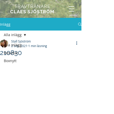
TRAVTRÄNARE
CLAES SJÖSTRÖM
Inlägg
Alla inlägg
Stall Sjöström
Alla inlägg
2 sep. 2021
1 min läsning
210830
Resultat
Boxnytt