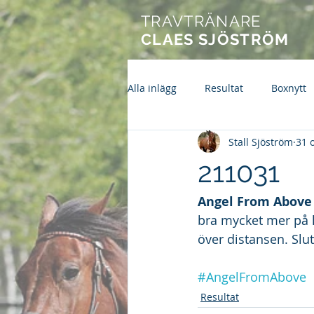
TRAVTRÄNARE
CLAES SJÖSTRÖM
Alla inlägg
Resultat
Boxnytt
Stall Sjöström
31 
211031
Angel From Above
bra mycket mer på k
över distansen. Slu
#AngelFromAbove
Resultat