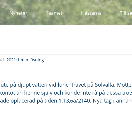
Nyheter
Teamet
Hästarna
Till s
okt. 2021
1 min läsning
 ute på djupt vatten vid lunchtravet på Solvalla. Mött
ontot än henne själv och kunde inte rå på dessa trot
tade oplacerad på tiden 1.13,6a/2140. Nya tag i anna