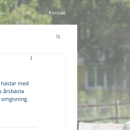
alu
Info
Kontakt
e hästar med 
s årsbästa 
n omgivning.