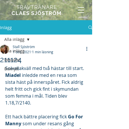
TRAVTRÄNARE
CLAES SJÖSTRÖM
Inlägg
Alla inlägg
Stall Sjöström
Alla inlägg
1 dec. 2021
1 min läsning
211124
Resultat
Solvallakväll med två hästar till start. 
Boxnytt
Miadel 
inledde med en resa som 
sista häst på innerspåret. Fick aldrig 
helt fritt och gick fint i skymundan 
som femma i mål. Tiden blev 
1.18,7/2140.
Ett hack bättre placering fick 
Go For 
Manny
 som under resans gång 