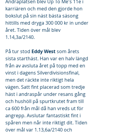
Andraplatsen blev Up To Me's 11e i 
karriären och med den gjorde hon 
bokslut på sin näst bästa säsong 
hittills med dryga 300 000 kr in under 
året. Tiden över mål blev 
1.14,3a/2140.
På tur stod 
Eddy West
 som årets 
sista starthäst. Han var en halv längd 
från av avsluta året på topp med en 
vinst i dagens Silverdivisionsfinal, 
men det räckte inte riktigt hela 
vägen. Satt fint placerad som tredje 
häst i andraspår under resans gång 
och hushöll på spurtkrutet fram till 
ca 600 från mål då han vreds ut för 
angrepp. Avslutar fantastiskt fint i 
spåren men når inte riktigt dit. Tiden 
över mål var 1.13,6a/2140 och 