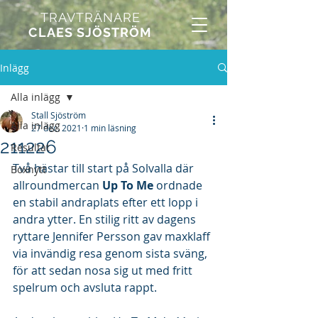
TRAVTRÄNARE
CLAES SJÖSTRÖM
Inlägg
Alla inlägg
Stall Sjöström
Alla inlägg
27 dec. 2021
1 min läsning
211226
Resultat
Två hästar till start på Solvalla där 
Boxnytt
allroundmercan 
Up To Me
 ordnade 
en stabil andraplats efter ett lopp i 
andra ytter. En stilig ritt av dagens 
ryttare Jennifer Persson gav maxklaff 
via invändig resa genom sista sväng, 
för att sedan nosa sig ut med fritt 
spelrum och avsluta rappt. 