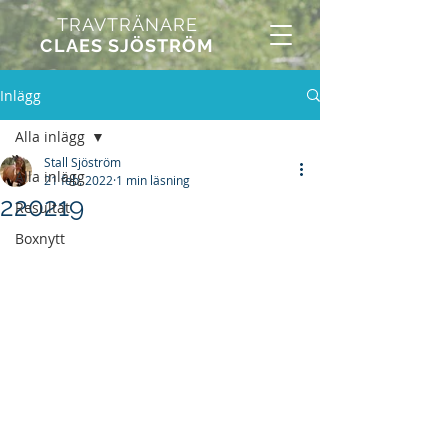
TRAVTRÄNARE
CLAES SJÖSTRÖM
Inlägg
Alla inlägg
Stall Sjöström
Alla inlägg
21 feb. 2022
1 min läsning
220219
Resultat
Boxnytt