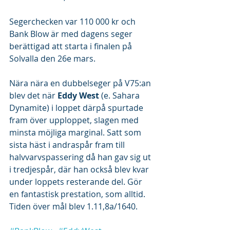
Segerchecken var 110 000 kr och 
Bank Blow är med dagens seger 
berättigad att starta i finalen på 
Solvalla den 26e mars.
Nära nära en dubbelseger på V75:an 
blev det när 
Eddy West
 (e. Sahara 
Dynamite) i loppet därpå spurtade 
fram över upploppet, slagen med 
minsta möjliga marginal. Satt som 
sista häst i andraspår fram till 
halvvarvspassering då han gav sig ut 
i tredjespår, där han också blev kvar 
under loppets resterande del. Gör 
en fantastisk prestation, som alltid. 
Tiden över mål blev 1.11,8a/1640.