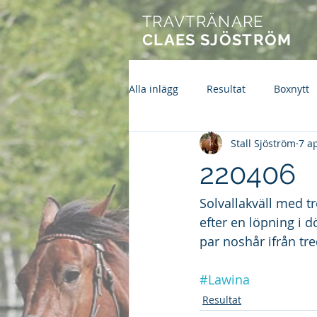
TRAVTRÄNARE
CLAES SJÖSTRÖM
Alla inlägg
Resultat
Boxnytt
Stall Sjöström
7 a
220406
Solvallakväll med tr
efter en löpning i 
par noshår ifrån tre
#Lawina
Resultat