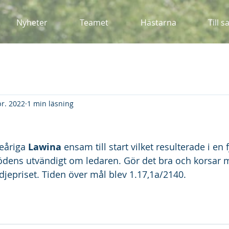
Nyheter
Teamet
Hästarna
Till s
pr. 2022
1 min läsning
eåriga 
Lawina 
ensam till start vilket resulterade i en 
dödens utvändigt om ledaren. Gör det bra och korsar må
djepriset. Tiden över mål blev 1.17,1a/2140.