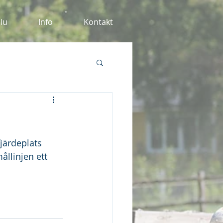
alu
Info
Kontakt
fjärdeplats 
llinjen ett 