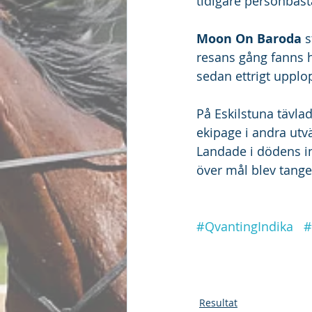
tidigare personbäst
Moon On Baroda
 
resans gång fanns h
sedan ettrigt upplop
På Eskilstuna tävla
ekipage i andra utvä
Landade i dödens in 
över mål blev tange
#QvantingIndika
#
Resultat