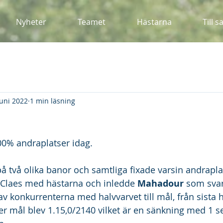
Nyheter
Teamet
Hästarna
Till s
juni 2022
1 min läsning
00% andraplatser idag.
t på två olika banor och samtliga fixade varsin andrapla
 Claes med hästarna och inledde 
Mahadour 
som svar
v konkurrenterna med halvvarvet till mål, från sista hä
er mål blev 1.15,0/2140 vilket är en sänkning med 1 s