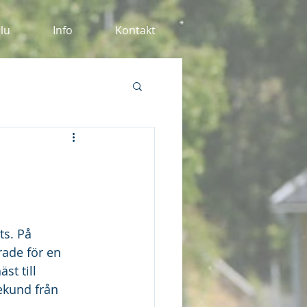
alu
Info
Kontakt
ts. På 
ade för en 
st till 
ekund från 