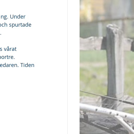
ing. Under 
och spurtade 
.
s vårat 
ortre. 
ledaren. Tiden 