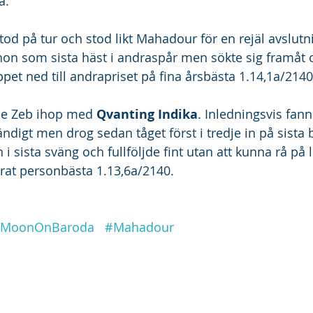
a.
stod på tur och stod likt Mahadour för en rejäl avslutn
on som sista häst i andraspår men sökte sig framåt 
pet ned till andrapriset på fina årsbästa 1.14,1a/2140
de Zeb ihop med 
Qvanting Indika
. Inledningsvis fann
ndigt men drog sedan tåget först i tredje in på sista b
i sista sväng och fullföljde fint utan att kunna rå på 
rat personbästa 1.13,6a/2140.
MoonOnBaroda
#Mahadour