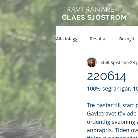
TRAVTRÄNARE
CLAES SJÖSTRÖM
Alla inlägg
Resultat
Boxnytt
Stall Sjöström
23 
220614
100% segrar igår, 1
Tre hästar till star
Gävletravet tävlade
ordentlig svepning a
andrapris. Tiden öv