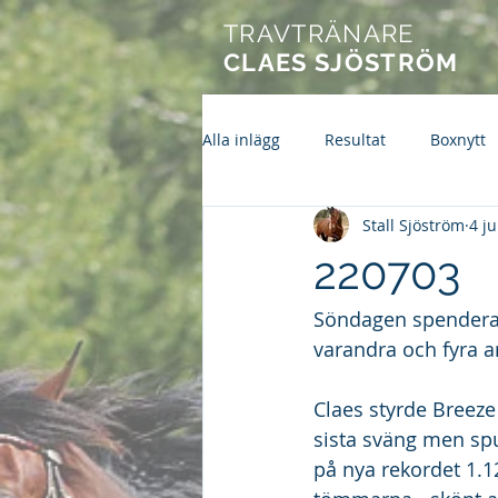
TRAVTRÄNARE
CLAES SJÖSTRÖM
Alla inlägg
Resultat
Boxnytt
Stall Sjöström
4 ju
220703
Söndagen spendera
varandra och fyra an
Claes styrde Breeze t
sista sväng men spu
på nya rekordet 1.12