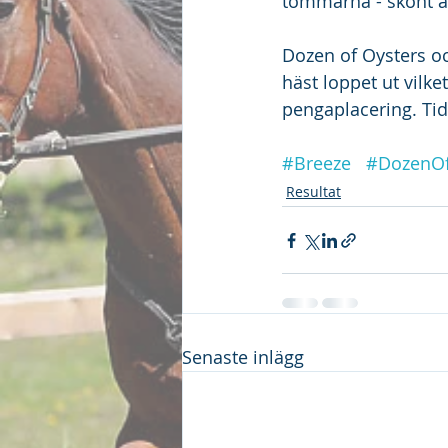
tömmarna - skönt at
Dozen of Oysters oc
häst loppet ut vilk
pengaplacering. Tid
#Breeze
#DozenOf
Resultat
Senaste inlägg