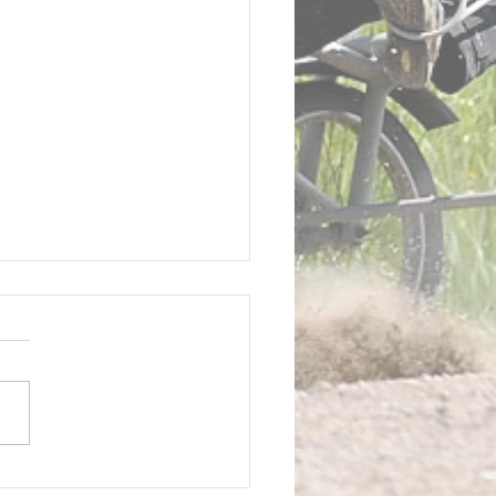
öksseger på Åby