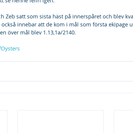
t se henne felfri igen.
h Zeb satt som sista häst på innerspåret och blev kva
et också innebar att de kom i mål som första ekipage u
en över mål blev 1.13,1a/2140.
Oysters