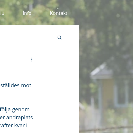
alu
Info
Kontakt
 ställdes mot 
t följa genom 
er andraplats 
after kvar i 