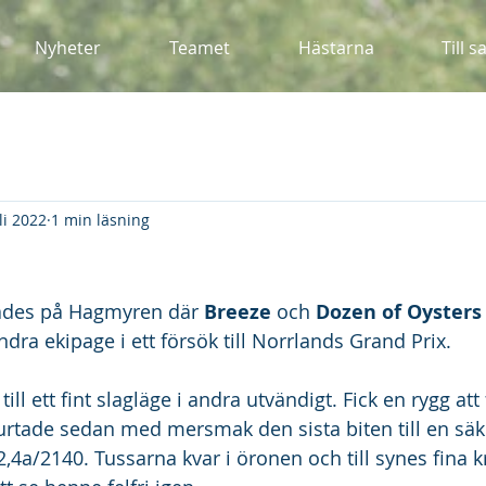
Nyheter
Teamet
Hästarna
Till s
li 2022
1 min läsning
des på Hagmyren där 
Breeze 
och 
Dozen of Oysters
dra ekipage i ett försök till Norrlands Grand Prix. 
ill ett fint slagläge i andra utvändigt. Fick en rygg at
rtade sedan med mersmak den sista biten till en säk
,4a/2140. Tussarna kvar i öronen och till synes fina kr