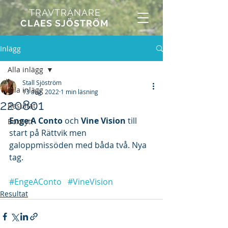
TRAVTRÄNARE
CLAES SJÖSTRÖM
Inlägg
Alla inlägg
Stall Sjöström
Alla inlägg
13 aug. 2022
1 min läsning
220801
Resultat
Enge A Conto
 och 
Vine Vision
 till 
Boxnytt
start på Rättvik men 
galoppmissöden med båda två. Nya 
tag.
#EngeAConto
#VineVision
Resultat