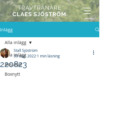
TRAVTRÄNARE
CLAES SJÖSTRÖM
Inlägg
Alla inlägg
Stall Sjöström
Alla inlägg
30 aug. 2022
1 min läsning
220823
Resultat
Boxnytt