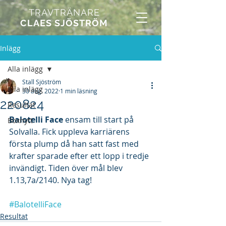
TRAVTRÄNARE
CLAES SJÖSTRÖM
Inlägg
Alla inlägg
Stall Sjöström
Alla inlägg
30 aug. 2022
1 min läsning
220824
Resultat
Balotelli Face
 ensam till start på 
Boxnytt
Solvalla. Fick uppleva karriärens 
första plump då han satt fast med 
krafter sparade efter ett lopp i tredje 
invändigt. Tiden över mål blev 
1.13,7a/2140. Nya tag!
#BalotelliFace
Resultat