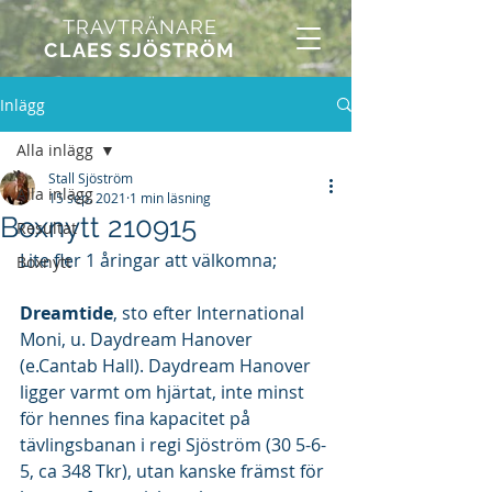
TRAVTRÄNARE
CLAES SJÖSTRÖM
Inlägg
Alla inlägg
Stall Sjöström
Alla inlägg
15 sep. 2021
1 min läsning
Boxnytt 210915
Resultat
Lite fler 1 åringar att välkomna;
Boxnytt
Dreamtide
, sto efter International 
Moni, u. Daydream Hanover 
(e.Cantab Hall). Daydream Hanover 
ligger varmt om hjärtat, inte minst 
för hennes fina kapacitet på 
tävlingsbanan i regi Sjöström (30 5-6-
5, ca 348 Tkr), utan kanske främst för 