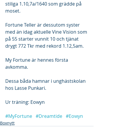
stiliga 1.10,7a/1640 som grädde på 
moset. 
Fortune Teller är dessutom syster 
med än idag aktuelle Vine Vision som 
på 55 starter vunnit 10 och tjänat 
drygt 772 Tkr med rekord 1.12,5am.
My Fortune är hennes första 
avkomma.
Dessa båda hamnar i unghästskolan 
hos Lasse Punkari.
Ur träning: Eowyn
#MyFortune
#Dreamtide
#Eowyn
Boxnytt