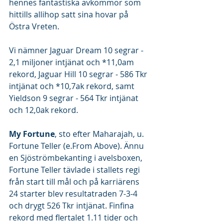
hennes fantastiska avkommor som 
hittills allihop satt sina hovar på 
Östra Vreten.
Vi nämner Jaguar Dream 10 segrar - 
2,1 miljoner intjänat och *11,0am 
rekord, Jaguar Hill 10 segrar - 586 Tkr 
intjänat och *10,7ak rekord, samt 
Yieldson 9 segrar - 564 Tkr intjänat 
och 12,0ak rekord.
My Fortune
, sto efter Maharajah, u. 
Fortune Teller (e.From Above). Ännu 
en Sjöströmbekanting i avelsboxen, 
Fortune Teller tävlade i stallets regi 
från start till mål och på karriärens 
24 starter blev resultatraden 7-3-4 
och drygt 526 Tkr intjänat. Finfina 
rekord med flertalet 1.11 tider och 