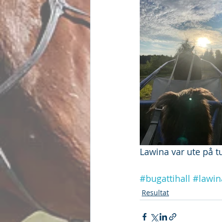
Lawina var ute på 
#bugattihall
#lawin
Resultat