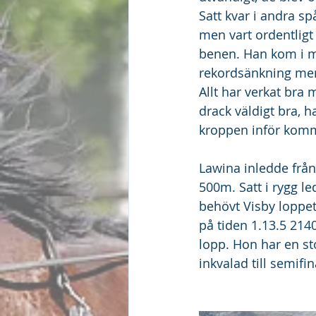
Satt kvar i andra s
men vart ordentligt t
benen. Han kom i må
rekordsänkning men
Allt har verkat bra
drack väldigt bra, 
kroppen inför komm
Lawina inledde från
500m. Satt i rygg le
behövt Visby loppet
på tiden 1.13.5 214
lopp. Hon har en st
inkvalad till semifi