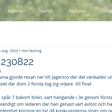
Nyheter
Teamet
Hästarna
Till s
6 aug. 2023
1 min läsning
 230822
3
ina gjorde resan ner till Jägersro där det vankades utt
et där dom 2 första tog sig vidare  till final.
n spår 7 bakom bilen, vart hängande i 3e genom först
utvändigt om ledaren där han genast vart avlöst och 
ordentligt körning en bit då konkurenterna slogs om p