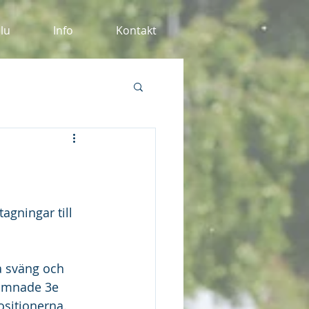
alu
Info
Kontakt
agningar till 
a sväng och 
hamnade 3e 
ositionerna. 