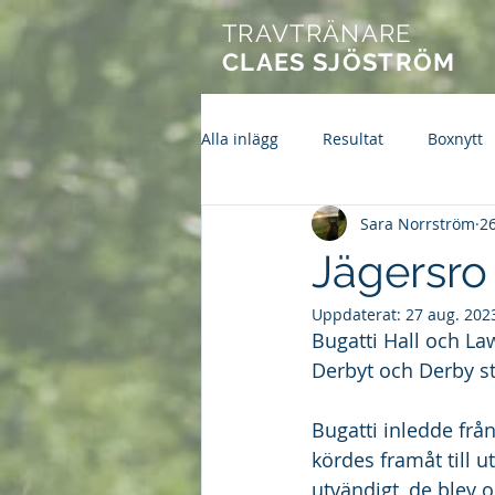
TRAVTRÄNARE
CLAES SJÖSTRÖM
Alla inlägg
Resultat
Boxnytt
Sara Norrström
2
Jägersro
Uppdaterat:
27 aug. 202
Bugatti Hall och Law
Derbyt och Derby sto
Bugatti inledde frå
kördes framåt till 
utvändigt, de blev 