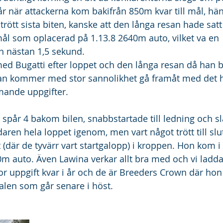
pår när attackerna kom bakifrån 850m kvar till mål, h
rött sista biten, kanske att den långa resan hade satt s
l som oplacerad på 1.13.8 2640m auto, vilket va en 
 nästan 1,5 sekund.
 med Bugatti efter loppet och den långa resan då han 
han kommer med stor sannolikhet gå framåt med det hä
ande uppgifter.
 spår 4 bakom bilen, snabbstartade till ledning och sl
daren hela loppet igenom, men vart något trött till sl
 (där de tyvärr vart startgalopp) i kroppen. Hon kom 
0m auto. Även Lawina verkar allt bra med och vi ladd
or uppgift kvar i år och de är Breeders Crown där hon
nalen som går senare i höst. 