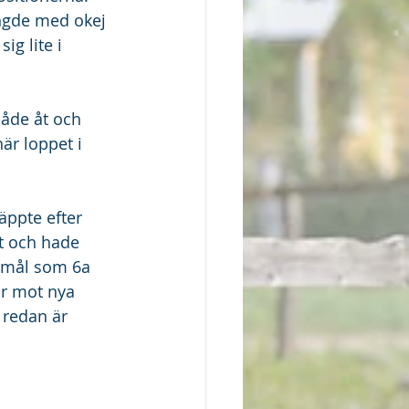
ängde med okej 
ig lite i 
både åt och 
r loppet i 
äppte efter 
ut och hade 
i mål som 6a 
ar mot nya 
 redan är 