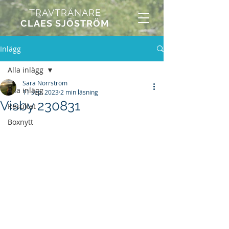
TRAVTRÄNARE
CLAES SJÖSTRÖM
Inlägg
Alla inlägg
Sara Norrström
Alla inlägg
11 sep. 2023
2 min läsning
Visby 230831
Resultat
Boxnytt