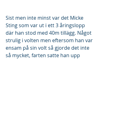
Sist men inte minst var det Micke 
Sting som var ut i ett 3 åringslopp 
där han stod med 40m tillägg. Något 
strulig i volten men eftersom han var 
ensam på sin volt så gjorde det inte 
så mycket, farten satte han upp 
direkt ur volten och var snabbt ikapp 
dom andra hästarna, styrdes på i 
tredjespår 1300m från mål och med 
varvet kvar satt han i ledningen. I 
sista sväng såg både kusk och häst 
nöjda ut och Micke gick undan till en 
synes enkel seger efter ett snabbt 
slutvarv och med en hel del krafter 
kvar över mål då han gärna hade 
dragit på ett varv till. 
Segermarginalen blev 1,5 längd och 