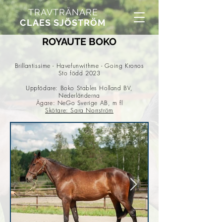
TRAVTRÄNARE
CLAES SJÖSTRÖM
ROYAUTE BOKO
Brillantissime - Havefunwithme - Going Kronos
Sto född 2023
Uppfödare: Boko Stables Holland BV,
Nederländerna
Ägare: NeGo Sverige AB, m fl
Skötare: Sara Norrström