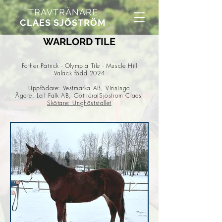
TRAVTRÄNARE
CLAES SJÖSTRÖM
WARLORD TILE
Father Patrick - Olympia Tile - Muscle Hill
Valack född 2024
Uppfödare: Vestmarka AB, Vinninga
Ägare: Leif Falk AB, Gottröra(Sjöström Claes)
Skötare: Unghäststallet