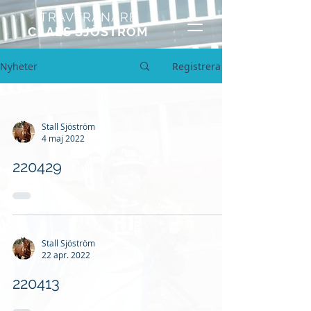
TRAVTRÄNARE
CLAES SJÖSTRÖM
Nyheter
Registrera
Stall Sjöström
4 maj 2022
220429
Stall Sjöström
22 apr. 2022
220413