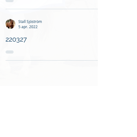
Stall Sjöström
5 apr. 2022
220327
Stall Sjöström
9 dec. 2021
211208