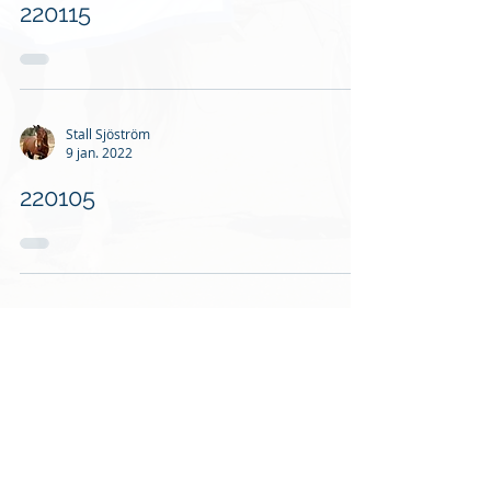
220115
Stall Sjöström
9 jan. 2022
220105
Stall Sjöström
28 dec. 2021
Boxnytt - 211228