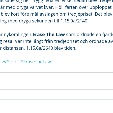
Backade sig ner i rygg ledaren vilket sedan blev tredje 
pår med dryga varvet kvar. Höll farten över upploppet
blev kort före mål avslagen om tredjepriset. Det blev 
ing med dryga sekunden till 1.15,0a/2140!
var nykomlingen 
Erase The Law
 som ordnade en fjärd
g resa. Var inte långt från tredjepriset och ordnade ä
 distansen. 1.15,6a/2640 blev tiden.
tzyGold
#EraseTheLaw