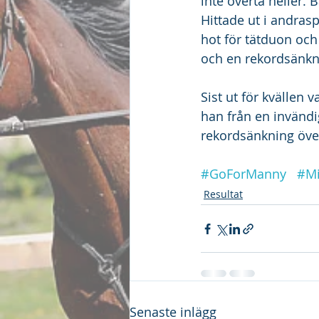
inte överta heller. 
Hittade ut i andras
hot för tätduon och 
och en rekordsänkn
Sist ut för kvällen 
han från en invändi
rekordsänkning över
#GoForManny
#Mi
Resultat
Senaste inlägg