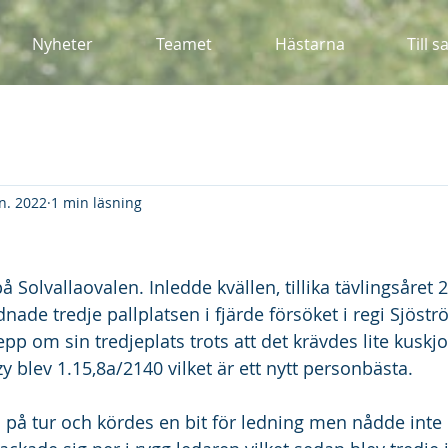
Nyheter
Teamet
Hästarna
Till s
an. 2022
1 min läsning
 på Solvallaovalen. Inledde kvällen, tillika tävlingsåret 
nade tredje pallplatsen i fjärde försöket i regi Sjöstr
pp om sin tredjeplats trots att det krävdes lite kuskj
zy blev 1.15,8a/2140 vilket är ett nytt personbästa.
d på tur och kördes en bit för ledning men nådde inte d