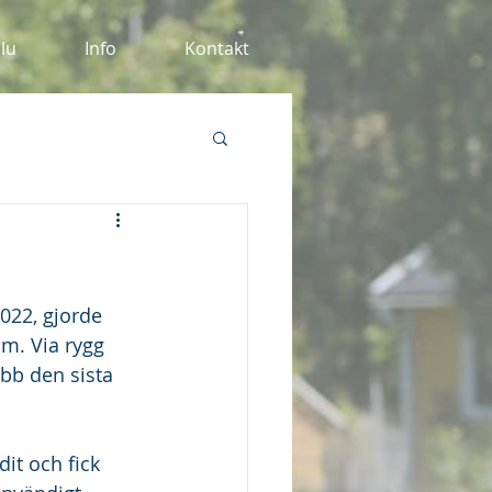
alu
Info
Kontakt
2022, gjorde 
öm. Via rygg 
obb den sista 
it och fick 