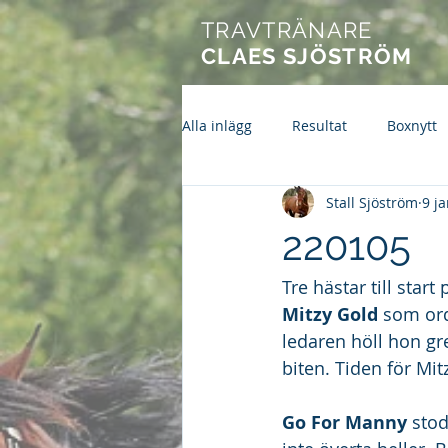
TRAVTRÄNARE
CLAES SJÖSTRÖM
Alla inlägg
Resultat
Boxnytt
Stall Sjöström
9 j
220105
Tre hästar till start
Mitzy Gold
 som ord
ledaren höll hon gre
biten. Tiden för Mit
Go For Manny
 sto