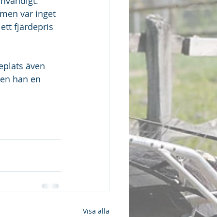
invändigt. 
 men var inget 
ett fjärdepris 
eplats även 
ven han en 
Visa alla