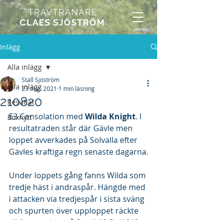
TRAVTRÄNARE
CLAES SJÖSTRÖM
Inlägg
Alla inlägg
Stall Sjöström
Alla inlägg
23 aug. 2021
1 min läsning
210820
Resultat
E3 Consolation med 
Wilda Knight
. I 
Boxnytt
resultatraden står där Gävle men 
loppet avverkades på Solvalla efter 
Gävles kraftiga regn senaste dagarna.
Under loppets gång fanns Wilda som 
tredje häst i andraspår. Hängde med 
i attacken via tredjespår i sista sväng 
och spurten över upploppet räckte 