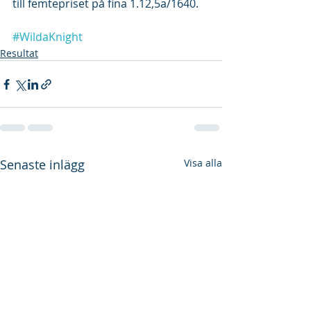
till femtepriset på fina 1.12,5a/1640.
#WildaKnight
Resultat
Senaste inlägg
Visa alla