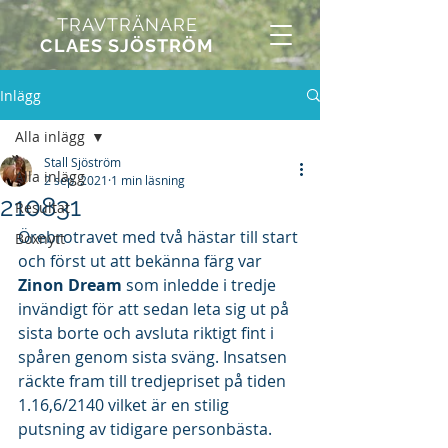
TRAVTRÄNARE
CLAES SJÖSTRÖM
Inlägg
Alla inlägg
Stall Sjöström
Alla inlägg
2 sep. 2021
1 min läsning
210831
Resultat
Örebrotravet med två hästar till start 
Boxnytt
och först ut att bekänna färg var 
Zinon Dream
 som inledde i tredje 
invändigt för att sedan leta sig ut på 
sista borte och avsluta riktigt fint i 
spåren genom sista sväng. Insatsen 
räckte fram till tredjepriset på tiden 
1.16,6/2140 vilket är en stilig 
putsning av tidigare personbästa.