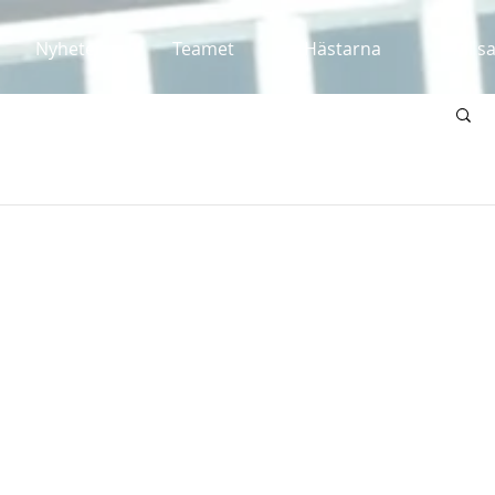
Nyheter
Teamet
Hästarna
Till s