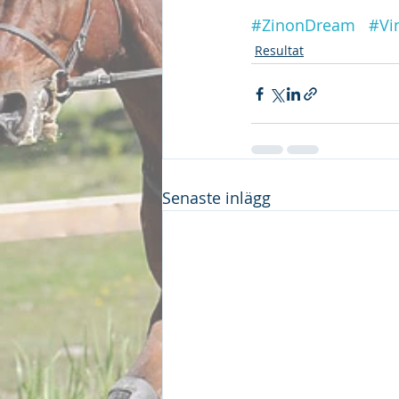
#ZinonDream
#Vi
Resultat
Senaste inlägg