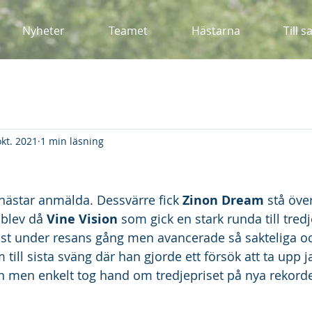
Nyheter
Teamet
Hästarna
Till s
okt. 2021
1 min läsning
hästar anmälda. Dessvärre fick 
Zinon Dream
 stå öve
 blev då 
Vine Vision 
som gick en stark runda till tredj
sist under resans gång men avancerade så sakteliga o
 till sista sväng där han gjorde ett försök att ta upp 
 men enkelt tog hand om tredjepriset på nya rekorde