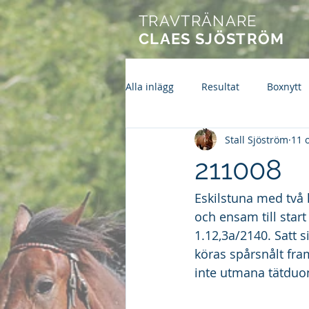
TRAVTRÄNARE
CLAES SJÖSTRÖM
Alla inlägg
Resultat
Boxnytt
Stall Sjöström
11 
211008
Eskilstuna med två 
och ensam till start
1.12,3a/2140. Satt 
köras spårsnålt fram
inte utmana tätduon