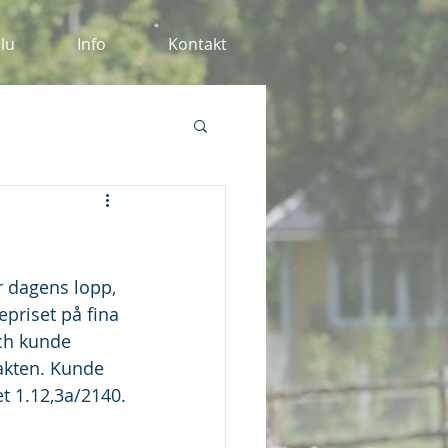
alu
Info
Kontakt
r dagens lopp, 
epriset på fina 
ch kunde 
jakten. Kunde 
t 1.12,3a/2140.