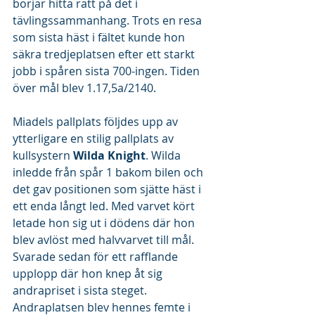
börjar hitta rätt på det i 
tävlingssammanhang. Trots en resa 
som sista häst i fältet kunde hon 
säkra tredjeplatsen efter ett starkt 
jobb i spåren sista 700-ingen. Tiden 
över mål blev 1.17,5a/2140.
Miadels pallplats följdes upp av 
ytterligare en stilig pallplats av 
kullsystern 
Wilda Knight
. Wilda 
inledde från spår 1 bakom bilen och 
det gav positionen som sjätte häst i 
ett enda långt led. Med varvet kört 
letade hon sig ut i dödens där hon 
blev avlöst med halvvarvet till mål. 
Svarade sedan för ett rafflande 
upplopp där hon knep åt sig 
andrapriset i sista steget. 
Andraplatsen blev hennes femte i 