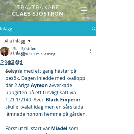
TRAVTRÄNARE
CLAES SJÖSTRÖM
Inlägg
Alla inlägg
Stall Sjöström
Alla inlägg
9 dec. 2021
1 min läsning
211201
Resultat
Solvalla med ett gäng hästar på 
Boxnytt
besök. Dagen inledde med kvallopp 
där 2 åriga 
Ayreon 
avverkade 
uppgiften på ett trevligt sätt via 
1.21,1/2140. Även 
Black Emperor 
skulle kvalat idag men en sårskada 
lämnade honom hemma på gården.
Först ut till start var 
Miadel 
som 