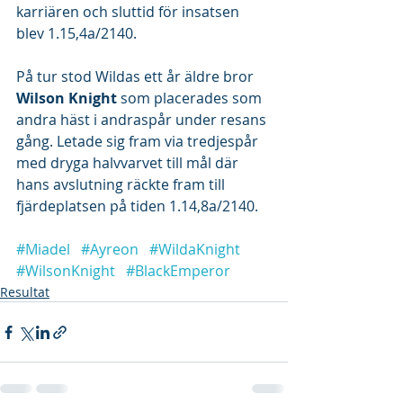
karriären och sluttid för insatsen 
blev 1.15,4a/2140.
På tur stod Wildas ett år äldre bror 
Wilson Knight
 som placerades som 
andra häst i andraspår under resans 
gång. Letade sig fram via tredjespår 
med dryga halvvarvet till mål där 
hans avslutning räckte fram till 
fjärdeplatsen på tiden 1.14,8a/2140.
#Miadel
#Ayreon
#WildaKnight
#WilsonKnight
#BlackEmperor
Resultat