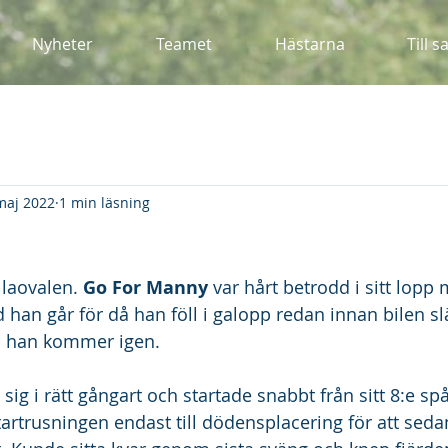
Nyheter
Teamet
Hästarna
Till s
maj 2022
1 min läsning
laovalen. 
Go For Manny
 var hårt betrodd i sitt lopp 
 han går för då han föll i galopp redan innan bilen slä
t - han kommer igen.
l sig i rätt gångart och startade snabbt från sitt 8:e s
tartrusningen endast till dödensplacering för att sedan