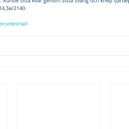
. Kunde sitta kvar genom sista sväng och knep fjärdep
14,3a/2140.
rcedesHall