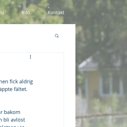
alu
Info
Kontakt
men fick aldrig 
ppte fältet. 
pår bakom 
 bli avlöst 