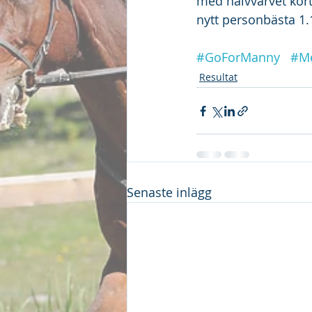
med halvvarvet kört
nytt personbästa 1.
#GoForManny
#Me
Resultat
Senaste inlägg