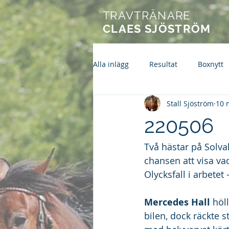
TRAVTRÄNARE
CLAES SJÖSTRÖM
Alla inlägg
Resultat
Boxnytt
Stall Sjöström
10 
220506
Två hästar på Solval
chansen att visa vad
Olycksfall i arbete
Mercedes Hall 
höl
bilen, dock räckte s