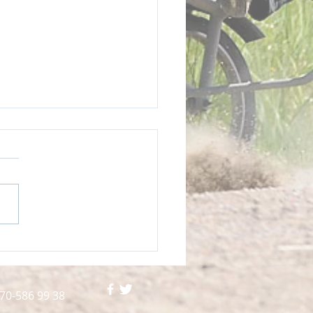
öksseger på Åby
426
0-586 99 38