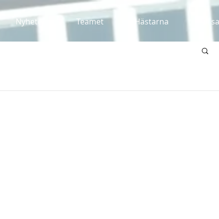
Nyheter
Teamet
Hästarna
Till s