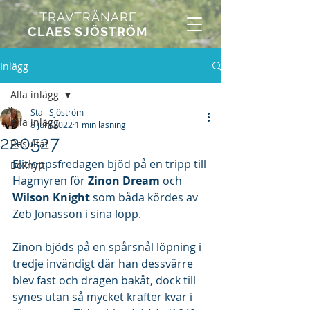
TRAVTRÄNARE
CLAES SJÖSTRÖM
Inlägg
Alla inlägg
Stall Sjöström
Alla inlägg
8 juni 2022
1 min läsning
220527
Resultat
Elitloppsfredagen bjöd på en tripp till 
Boxnytt
Hagmyren för 
Zinon Dream
 och 
Wilson Knight
 som båda kördes av 
Zeb Jonasson i sina lopp. 
Zinon bjöds på en spårsnål löpning i 
tredje invändigt där han dessvärre 
blev fast och dragen bakåt, dock till 
synes utan så mycket krafter kvar i 