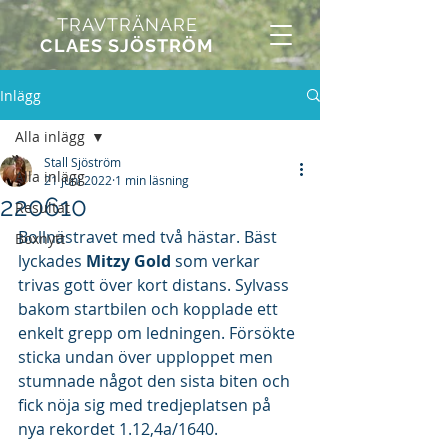
TRAVTRÄNARE
CLAES SJÖSTRÖM
Inlägg
Alla inlägg
Stall Sjöström
Alla inlägg
21 juni 2022
1 min läsning
220610
Resultat
Bollnästravet med två hästar. Bäst 
Boxnytt
lyckades 
Mitzy Gold
 som verkar 
trivas gott över kort distans. Sylvass 
bakom startbilen och kopplade ett 
enkelt grepp om ledningen. Försökte 
sticka undan över upploppet men 
stumnade något den sista biten och 
fick nöja sig med tredjeplatsen på 
nya rekordet 1.12,4a/1640.