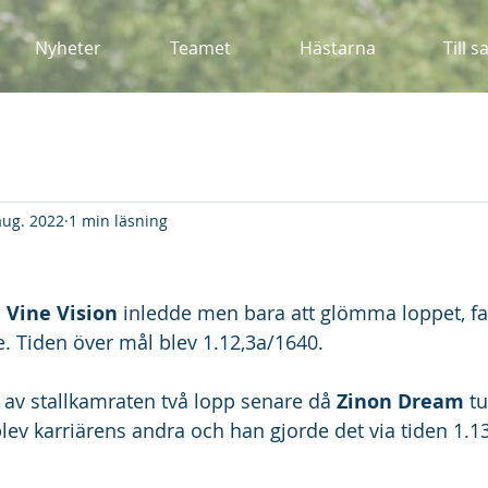
Nyheter
Teamet
Hästarna
Till s
aug. 2022
1 min läsning
 
Vine Vision
 inledde men bara att glömma loppet, fa
. Tiden över mål blev 1.12,3a/1640.
av stallkamraten två lopp senare då 
Zinon Dream
 t
lev karriärens andra och han gjorde det via tiden 1.1