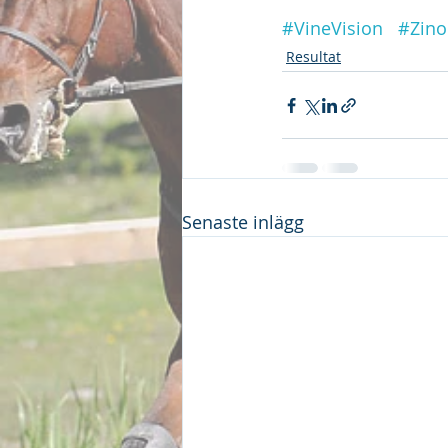
#VineVision
#Zin
Resultat
Senaste inlägg