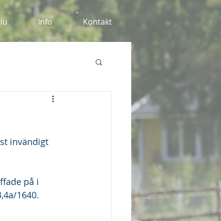
alu
Info
Kontakt
st invändigt 
uffade på i 
3,4a/1640.