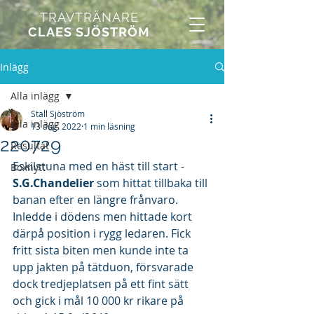
TRAVTRÄNARE
CLAES SJÖSTRÖM
Inlägg
Alla inlägg
Stall Sjöström
Alla inlägg
13 aug. 2022
1 min läsning
220729
Resultat
Eskilstuna med en häst till start - 
Boxnytt
S.G.Chandelier
 som hittat tillbaka till 
banan efter en längre frånvaro. 
Inledde i dödens men hittade kort 
därpå position i rygg ledaren. Fick 
fritt sista biten men kunde inte ta 
upp jakten på tätduon, försvarade 
dock tredjeplatsen på ett fint sätt 
och gick i mål 10 000 kr rikare på 