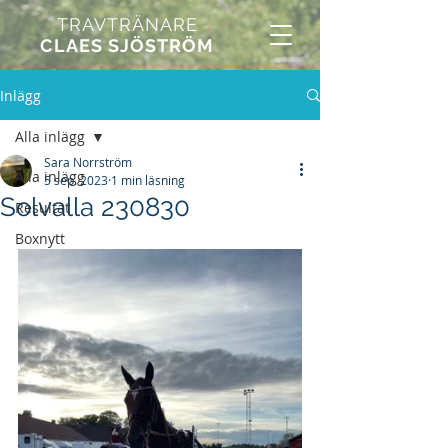
TRAVTRÄNARE
CLAES SJÖSTRÖM
Inlägg
Alla inlägg
Sara Norrström
Alla inlägg
5 sep. 2023
1 min läsning
Solvalla 230830
Resultat
Boxnytt