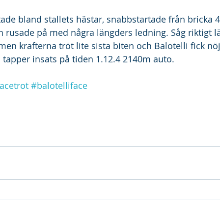
tade bland stallets hästar, snabbstartade från bricka 
h rusade på med några längders ledning. Såg riktigt lä
en krafterna tröt lite sista biten och Balotelli fick nö
n tapper insats på tiden 1.12.4 2140m auto.
acetrot
#balotelliface