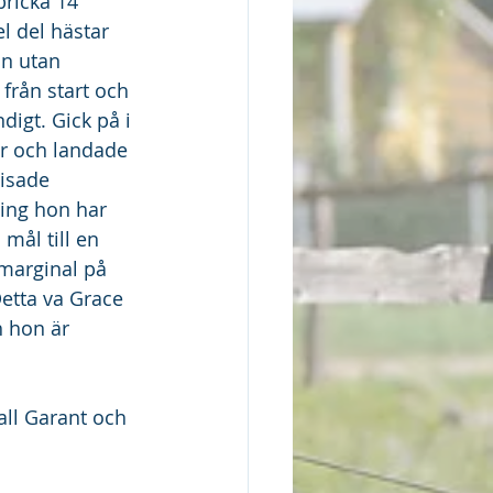
ricka 14 
l del hästar 
n utan 
rån start och 
igt. Gick på i 
r och landade 
isade 
ning hon har 
mål till en 
marginal på 
etta va Grace 
h hon är 
all Garant och 