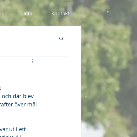
alu
Info
Kontakt
t 
 och där blev 
rafter över mål 
ar ut i ett 