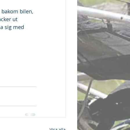
4 bakom bilen, 
cker ut 
ja sig med 
Visa alla