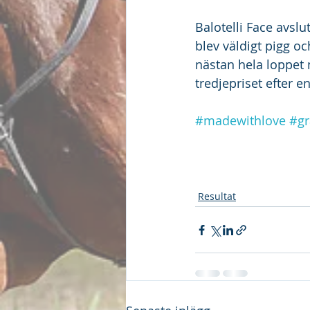
Balotelli Face avslu
blev väldigt pigg oc
nästan hela loppet m
tredjepriset efter e
#madewithlove
#gr
Resultat