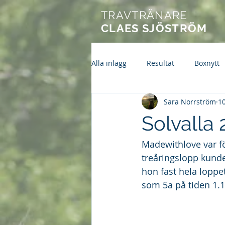
TRAVTRÄNARE
CLAES SJÖSTRÖM
Alla inlägg
Resultat
Boxnytt
Sara Norrström
10
Solvalla
Madewithlove var fö
treåringslopp kunde
hon fast hela loppet
som 5a på tiden 1.