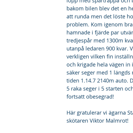
lopp med spårtrappa och b
bakom bilen blev det en he
att runda men det löste ho
problem. Kom igenom bra f
hamnade i fjärde par utvänd
tredjespår med 1300m kva
utanpå ledaren 900 kvar. V
verkligen vilken fin inställ
och krigade hela vägen in i 
säker seger med 1 längds 
tiden 1.14.7 2140m auto. D
5 raka seger i 5 starten oc
fortsatt obesegrad!
Här gratulerar vi ägarna St
skötaren Viktor Malmrot!