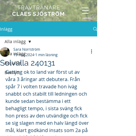
TRAVTRÄNARE
CLAES SJÖSTRÖM
Inlägg
Alla inlägg
Sara Norrström
Alla inlägg
19 maj 2024
1 min läsning
Solvalla 240131
Resultat
Getting ok to land var först ut av 
Boxnytt
våra 3 åringar att debutera. Från 
spår 7 i volten travade hon iväg 
snabbt och stabilt till ledningen och 
kunde sedan bestämma i ett 
behagligt tempo, i sista sväng fick 
hon press av den utvändige och fick 
se sig slagen med en halv längd över 
mål, klart godkänd insats som 2a på 