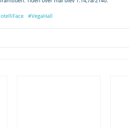
r framtiden. Tiden över mål blev 1.14,7a/2140.
otelliFace
#VegaHall