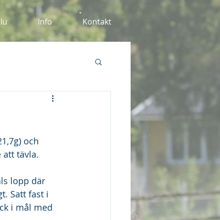
alu
Info
Kontakt
21,7g) och 
att tävla.
ls lopp där 
 Satt fast i 
ick i mål med 