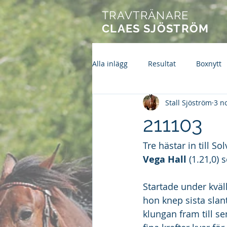
TRAVTRÄNARE
CLAES SJÖSTRÖM
Alla inlägg
Resultat
Boxnytt
Stall Sjöström
3 n
211103
Tre hästar in till So
Vega Hall 
(1.21,0)
Startade under kväll
hon knep sista slant
klungan fram till s