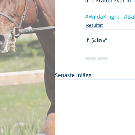
fina krafter kvar fö
#WildaKnight
#Bal
Resultat
Senaste inlägg