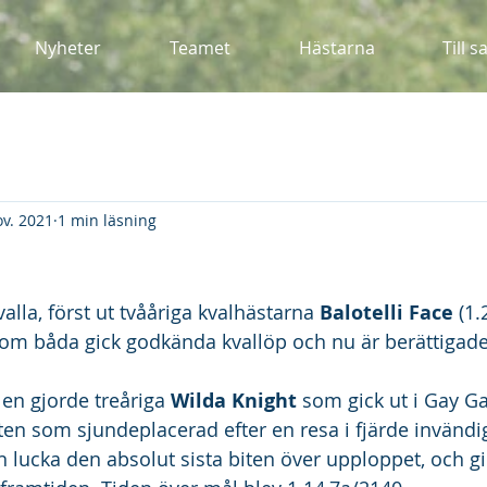
Nyheter
Teamet
Hästarna
Till s
ov. 2021
1 min läsning
lvalla, först ut tvååriga kvalhästarna 
Balotelli Face
 (1.
 som båda gick godkända kvallöp och nu är berättigade 
en gjorde treåriga 
Wilda Knight
 som gick ut i Gay Ga
en som sjundeplacerad efter en resa i fjärde invändigt.
en lucka den absolut sista biten över upploppet, och g