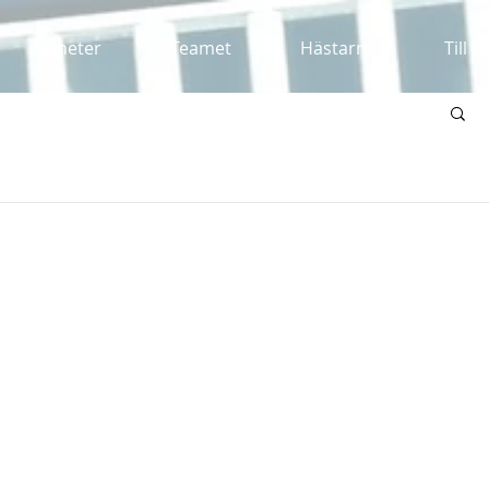
Nyheter
Teamet
Hästarna
Till s