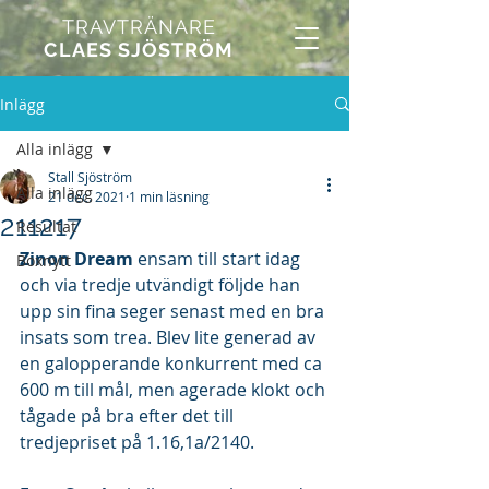
TRAVTRÄNARE
CLAES SJÖSTRÖM
Inlägg
Alla inlägg
Stall Sjöström
Alla inlägg
21 dec. 2021
1 min läsning
211217
Resultat
Zinon Dream
 ensam till start idag 
Boxnytt
och via tredje utvändigt följde han 
upp sin fina seger senast med en bra 
insats som trea. Blev lite generad av 
en galopperande konkurrent med ca 
600 m till mål, men agerade klokt och 
tågade på bra efter det till 
tredjepriset på 1.16,1a/2140.